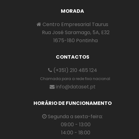
MORADA
Centro Empresarial Taurus
Rua José Saramago, 5A, E32
1675-180 Pontinha
CONTACTOS
(+351) 210 485 124
Chamada para a rede fixa nacional
info@dataset.pt
HORÁRIO DE FUNCIONAMENTO
Segunda a sexta-feira:
09:00 - 13:00
14:00 - 18:00